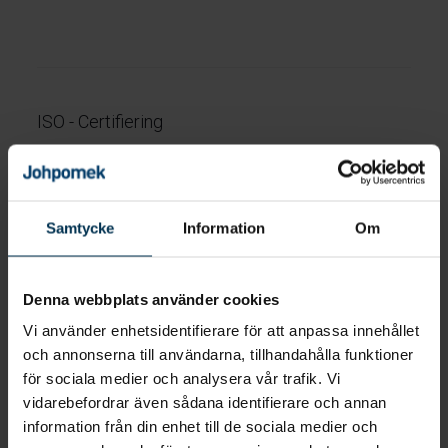
ISO - Certifiering
Framtagningen av produkter utvecklas och tillverkas i en miljö där
vi är kvalitetscertifierade enligt ISO 9001:2015 och miljöcertifierade
enligt ISO 14001:2015. Detta är en självklarhet för att vi ska kunna
uppfylla vårt mål där vi sätter kundens tillfredsställelse i centrum.
Samtycke
Information
Om
Vi höjer ständigt ribban för vår prestation för att överträffa
ställda krav.
Denna webbplats använder cookies
Vi använder enhetsidentifierare för att anpassa innehållet
och annonserna till användarna, tillhandahålla funktioner
för sociala medier och analysera vår trafik. Vi
vidarebefordrar även sådana identifierare och annan
information från din enhet till de sociala medier och
ISO Certifikat svenska